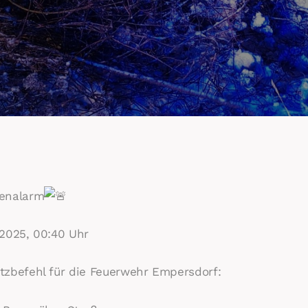
nenalarm
.2025, 00:40 Uhr
tzbefehl für die Feuerwehr Empersdorf: