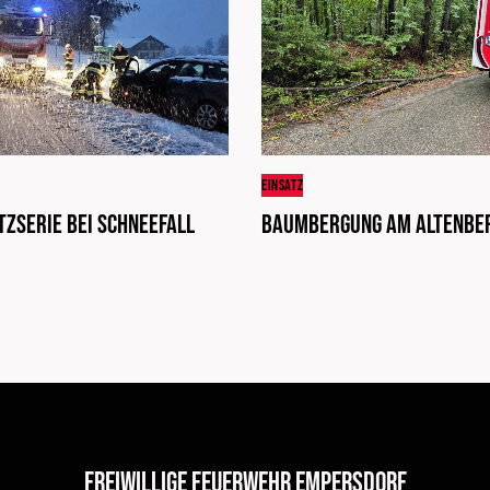
EINSATZ
tzserie bei Schneefall
Baumbergung am Altenbe
Freiwillige Feuerwehr Empersdorf