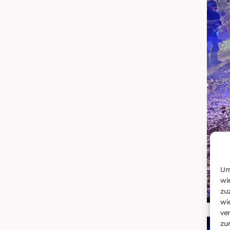
Um
wi
zu
wi
ve
zu