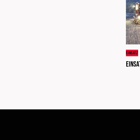
EINSATZ
Einsa