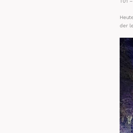
T01 –
Heute
der l