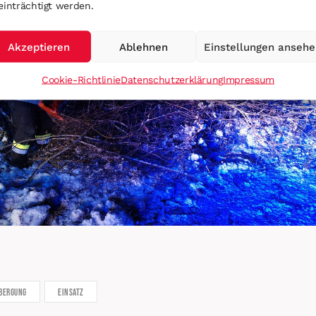
einträchtigt werden.
Akzeptieren
Ablehnen
Einstellungen anseh
Cookie-Richtlinie
Datenschutzerklärung
Impressum
bergung
Einsatz