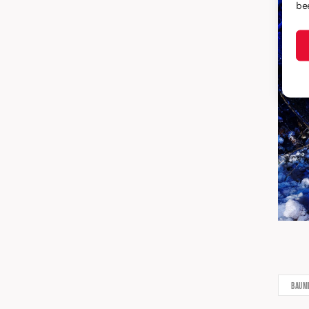
be
Baum