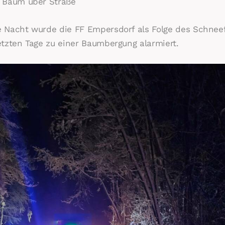
 Baum über Straße
 Nacht wurde die FF Empersdorf als Folge des Schneef
etzten Tage zu einer Baumbergung alarmiert.