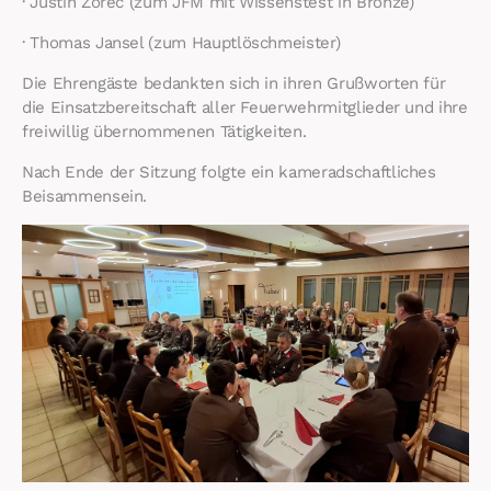
· Justin Zorec (zum JFM mit Wissenstest in Bronze)
· Thomas Jansel (zum Hauptlöschmeister)
Die Ehrengäste bedankten sich in ihren Grußworten für
die Einsatzbereitschaft aller Feuerwehrmitglieder und ihre
freiwillig übernommenen Tätigkeiten.
Nach Ende der Sitzung folgte ein kameradschaftliches
Beisammensein.