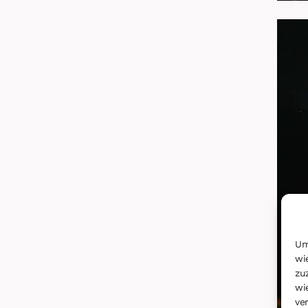
Um
wi
zu
wi
ve