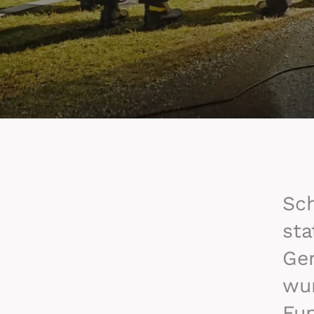
Sc
st
Ger
wur
Fun