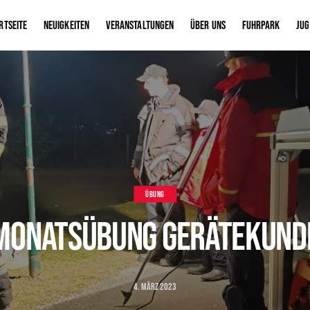
rtseite
Neuigkeiten
Veranstaltungen
Über uns
Fuhrpark
Ju
ÜBUNG
Monatsübung Gerätekund
4. März 2023