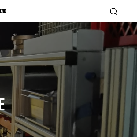
gend
e