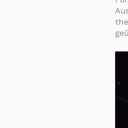
Au
the
geü