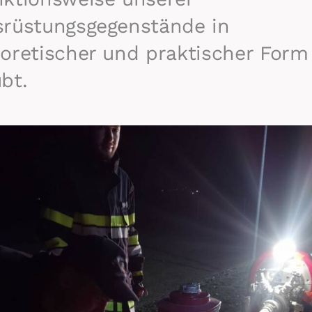
srüstungsgegenstände in
oretischer und praktischer Form
bt.