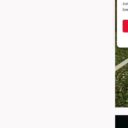
zu
be