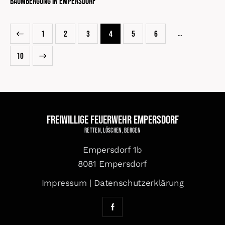
Baumbergung in Empersdorf
…
1
2
3
4
5
6
10
Freiwillige Feuerwehr Empersdorf
Retten, Löschen, Bergen
Empersdorf 1b
8081 Empersdorf
Impressum
|
Datenschutzerklärung